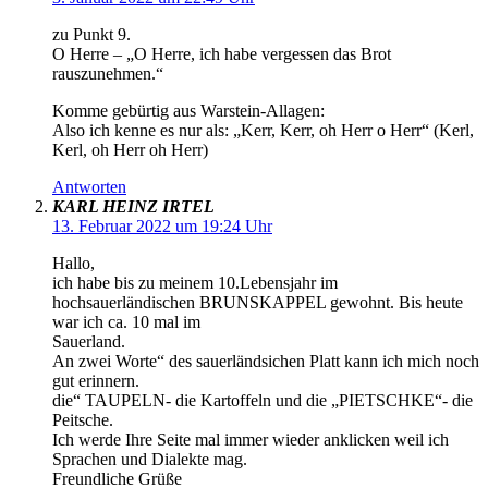
zu Punkt 9.
O Herre – „O Herre, ich habe vergessen das Brot
rauszunehmen.“
Komme gebürtig aus Warstein-Allagen:
Also ich kenne es nur als: „Kerr, Kerr, oh Herr o Herr“ (Kerl,
Kerl, oh Herr oh Herr)
Antworten
KARL HEINZ IRTEL
13. Februar 2022 um 19:24 Uhr
Hallo,
ich habe bis zu meinem 10.Lebensjahr im
hochsauerländischen BRUNSKAPPEL gewohnt. Bis heute
war ich ca. 10 mal im
Sauerland.
An zwei Worte“ des sauerländsichen Platt kann ich mich noch
gut erinnern.
die“ TAUPELN- die Kartoffeln und die „PIETSCHKE“- die
Peitsche.
Ich werde Ihre Seite mal immer wieder anklicken weil ich
Sprachen und Dialekte mag.
Freundliche Grüße