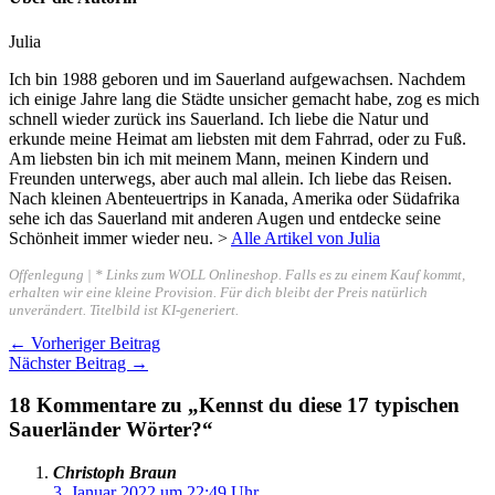
Julia
Ich bin 1988 geboren und im Sauerland aufgewachsen. Nachdem
ich einige Jahre lang die Städte unsicher gemacht habe, zog es mich
schnell wieder zurück ins Sauerland. Ich liebe die Natur und
erkunde meine Heimat am liebsten mit dem Fahrrad, oder zu Fuß.
Am liebsten bin ich mit meinem Mann, meinen Kindern und
Freunden unterwegs, aber auch mal allein. Ich liebe das Reisen.
Nach kleinen Abenteuertrips in Kanada, Amerika oder Südafrika
sehe ich das Sauerland mit anderen Augen und entdecke seine
Schönheit immer wieder neu. >
Alle Artikel von Julia
Offenlegung | * Links zum WOLL Onlineshop. Falls es zu einem Kauf kommt,
erhalten wir eine kleine Provision. Für dich bleibt der Preis natürlich
unverändert. Titelbild ist KI-generiert.
←
Vorheriger Beitrag
Nächster Beitrag
→
18 Kommentare zu „Kennst du diese 17 typischen
Sauerländer Wörter?“
Christoph Braun
3. Januar 2022 um 22:49 Uhr