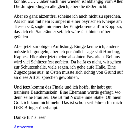
konnte……….aber auch hier wieder, ist abhängig vom Alter.
Die Jungen klingen alle gleich, aber die ü80er nicht.
Aber so ganz akzentfrei scheine ich auch nicht zu sprechen.
Als ich mal mit nem Kumpel in einer bayrischen Kneipe am
Tresen saß, sagte mir einer der Eingeborene auf‘ n Kopp zu,
dass ich ein Saueränder sei. Ich wäre fast hinten rüber
gefallen.
Aber jetzt zur obigen Auflistung. Einige kenne ich, andere
müsste ich googeln, aber ich persönlich sage statt Humbug,
Kappes. Hier aber jetzt meine absoluten Favoriten. Bei uns
wird viel Schützenfest gefeiert. Da heißt es nicht, wir gehen
zur Schützenhalle, viele sagen, ich gehe aufe Halle. Eine
Zugezogene aus‘ m Östen musste sich richtig von Grund auf
an diese Art zu sprechen gewöhnen.
Und jetzt kommt das Finale und ich hoffe, ihr habt gut
trainierte Bauchmuskeln. Eine Ehemann wurde gefragt, wo
denn seine Frau sei. Die ist mit Nicolle inne Statte. Oh mein
Gott, ich kann nicht mehr. Das ist schon seit Jahren für mich
DER Bringer überhaupt.
Danke für‘ s lesen
Antworten