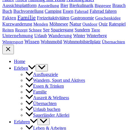
Bier
Bierkulinarik
Aussichtsplattform
Brauch
Ausstellung
Biggesee
Buch
Buchvorstellung
Essen
Camping
Fahrrad fahren
Fahrrad
Familie
Fakten
Freizeitaktivitäten
Gastronomie
Geschenkidee
Natur
Quiz
Ratespiel
Kurzwanderung
Möhnesee
Menden
Outdoor
See
Spaziergang
Sundern
Reiten
Rezept
Schnee
Tiere
Unternehmung
Urlaub
Wanderung
Winter
Winterberg
Wissen
Wohnmobil
Wohnmobilstellplatz
Wintersport
Übernachten
Home
Erleben
Ausflugsziele
Wandern, Sport und Aktives
Essen & Trinken
Familie
Auszeit & Wellness
Übernachten
Urlaub buchen
Sauerländer Allerlei
Erfahren
Leben & Arbeiten