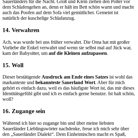
Sauerländers für die Nacht. Groß und Klein ziehen den Polter vor
dem Schlafengehen an, denn er hält im Bett schön warm und macht
auch das Poofen auf dem Sofa viel gemütlicher. Gemeint ist
natürlich der kuschelige Schlafanzug.
14. Verwahren
Ach, was wurde bei uns früher verwahrt. Die Oma hat mit großer
Vorliebe die Enkel verwahrt und wenn sie selbst mal auf Jück war,
kam der Babysitter, um
auf die Kleinen aufzupassen
.
15. Woll
Dieser bestätigende
Ausdruck am Ende eines Satzes
ist wohl das
markanteste und
bekannteste Sauerland Wort
. Aber für mich
gehört es einfach dazu, weil es das häufigste Wort ist, das mir dieses
Identitätsgefühl gibt und ich es einfach gerne benutze. Ist halt schön,
woll?
16. Zugange sein
Während ich hier so zugange bin und über meine liebsten
Sauerländer Lieblingswörter nachdenke, freue ich mich sehr über
den „Sauerländer Dialekt“. Dem Einheimischen macht es Spaß,