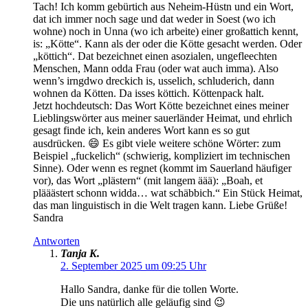
Tach! Ich komm gebürtich aus Neheim-Hüstn und ein Wort,
dat ich immer noch sage und dat weder in Soest (wo ich
wohne) noch in Unna (wo ich arbeite) einer großattich kennt,
is: „Kötte“. Kann als der oder die Kötte gesacht werden. Oder
„köttich“. Dat bezeichnet einen asozialen, ungefleechten
Menschen, Mann odda Frau (oder wat auch imma). Also
wenn’s irngdwo dreckich is, usselich, schluderich, dann
wohnen da Kötten. Da isses köttich. Köttenpack halt.
Jetzt hochdeutsch: Das Wort Kötte bezeichnet eines meiner
Lieblingswörter aus meiner sauerländer Heimat, und ehrlich
gesagt finde ich, kein anderes Wort kann es so gut
ausdrücken. 😄 Es gibt viele weitere schöne Wörter: zum
Beispiel „fuckelich“ (schwierig, kompliziert im technischen
Sinne). Oder wenn es regnet (kommt im Sauerland häufiger
vor), das Wort „plästern“ (mit langem äää): „Boah, et
plääästert schonn widda… wat schäbbich.“ Ein Stück Heimat,
das man linguistisch in die Welt tragen kann. Liebe Grüße!
Sandra
Antworten
Tanja K.
2. September 2025 um 09:25 Uhr
Hallo Sandra, danke für die tollen Worte.
Die uns natürlich alle geläufig sind 😉