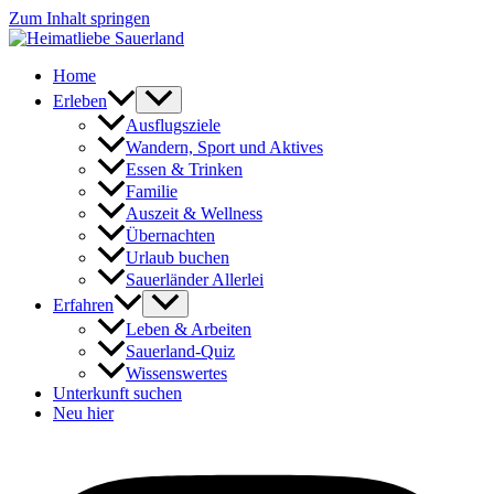
Zum Inhalt springen
Home
Erleben
Ausflugsziele
Wandern, Sport und Aktives
Essen & Trinken
Familie
Auszeit & Wellness
Übernachten
Urlaub buchen
Sauerländer Allerlei
Erfahren
Leben & Arbeiten
Sauerland-Quiz
Wissenswertes
Unterkunft suchen
Neu hier