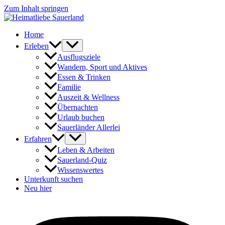
Zum Inhalt springen
Home
Erleben
Ausflugsziele
Wandern, Sport und Aktives
Essen & Trinken
Familie
Auszeit & Wellness
Übernachten
Urlaub buchen
Sauerländer Allerlei
Erfahren
Leben & Arbeiten
Sauerland-Quiz
Wissenswertes
Unterkunft suchen
Neu hier