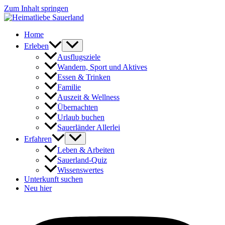
Zum Inhalt springen
Home
Erleben
Ausflugsziele
Wandern, Sport und Aktives
Essen & Trinken
Familie
Auszeit & Wellness
Übernachten
Urlaub buchen
Sauerländer Allerlei
Erfahren
Leben & Arbeiten
Sauerland-Quiz
Wissenswertes
Unterkunft suchen
Neu hier