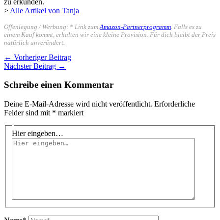
zu erkunden.
>
Alle Artikel von Tanja
Offenlegung / Werbung: * Link zum
Amazon-Partnerprogramm
. Falls es zu
einem Kauf kommt, erhalten wir eine kleine Provision. Für dich bleibt der Preis
natürlich unverändert.
←
Vorheriger Beitrag
Nächster Beitrag
→
Schreibe einen Kommentar
Deine E-Mail-Adresse wird nicht veröffentlicht.
Erforderliche
Felder sind mit
*
markiert
Hier eingeben…