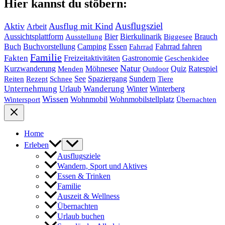
Hier kannst du stöbern:
Ausflugsziel
Aktiv
Ausflug mit Kind
Arbeit
Bier
Bierkulinarik
Aussichtsplattform
Brauch
Ausstellung
Biggesee
Buch
Buchvorstellung
Essen
Camping
Fahrrad fahren
Fahrrad
Familie
Fakten
Freizeitaktivitäten
Gastronomie
Geschenkidee
Natur
Quiz
Ratespiel
Kurzwanderung
Möhnesee
Menden
Outdoor
See
Spaziergang
Sundern
Reiten
Rezept
Schnee
Tiere
Unternehmung
Urlaub
Wanderung
Winter
Winterberg
Wissen
Wohnmobil
Wohnmobilstellplatz
Wintersport
Übernachten
Home
Erleben
Ausflugsziele
Wandern, Sport und Aktives
Essen & Trinken
Familie
Auszeit & Wellness
Übernachten
Urlaub buchen