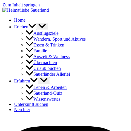
Zum Inhalt springen
Home
Erleben
Ausflugsziele
Wandern, Sport und Aktives
Essen & Trinken
Familie
Auszeit & Wellness
Übernachten
Urlaub buchen
Sauerländer Allerlei
Erfahren
Leben & Arbeiten
Sauerland-Quiz
Wissenswertes
Unterkunft suchen
Neu hier