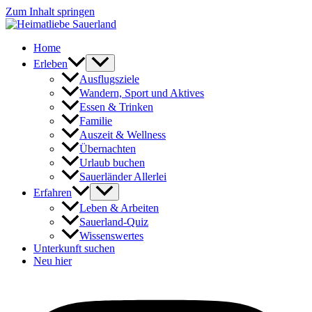
Zum Inhalt springen
Home
Erleben
Ausflugsziele
Wandern, Sport und Aktives
Essen & Trinken
Familie
Auszeit & Wellness
Übernachten
Urlaub buchen
Sauerländer Allerlei
Erfahren
Leben & Arbeiten
Sauerland-Quiz
Wissenswertes
Unterkunft suchen
Neu hier