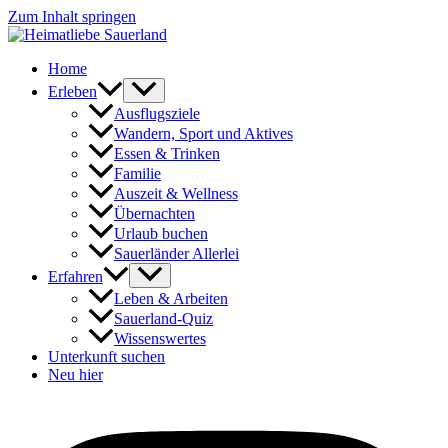
Zum Inhalt springen
Home
Erleben
Ausflugsziele
Wandern, Sport und Aktives
Essen & Trinken
Familie
Auszeit & Wellness
Übernachten
Urlaub buchen
Sauerländer Allerlei
Erfahren
Leben & Arbeiten
Sauerland-Quiz
Wissenswertes
Unterkunft suchen
Neu hier