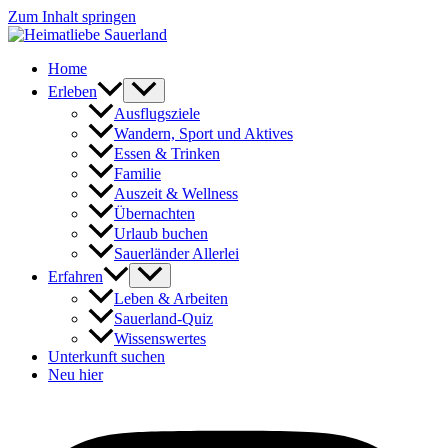
Zum Inhalt springen
Home
Erleben
Ausflugsziele
Wandern, Sport und Aktives
Essen & Trinken
Familie
Auszeit & Wellness
Übernachten
Urlaub buchen
Sauerländer Allerlei
Erfahren
Leben & Arbeiten
Sauerland-Quiz
Wissenswertes
Unterkunft suchen
Neu hier