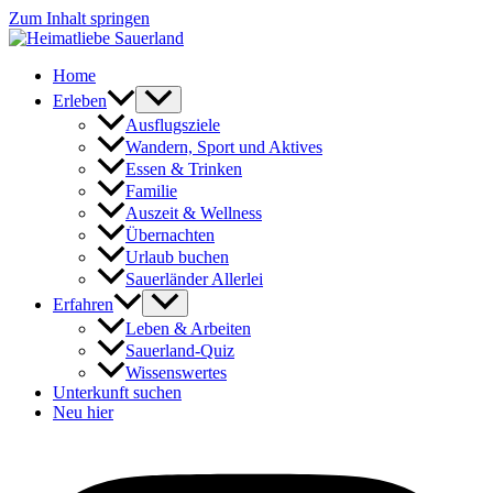
Zum Inhalt springen
Home
Erleben
Ausflugsziele
Wandern, Sport und Aktives
Essen & Trinken
Familie
Auszeit & Wellness
Übernachten
Urlaub buchen
Sauerländer Allerlei
Erfahren
Leben & Arbeiten
Sauerland-Quiz
Wissenswertes
Unterkunft suchen
Neu hier