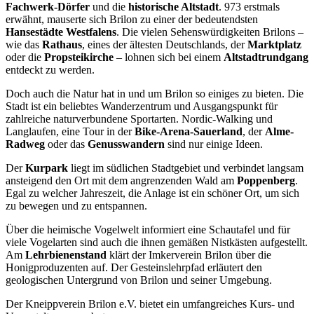
Fachwerk-Dörfer
und die
historische Altstadt
. 973 erstmals
erwähnt, mauserte sich Brilon zu einer der bedeutendsten
Hansestädte Westfalens
. Die vielen Sehenswürdigkeiten Brilons –
wie das
Rathaus
, eines der ältesten Deutschlands, der
Marktplatz
oder die
Propsteikirche
– lohnen sich bei einem
Altstadtrundgang
entdeckt zu werden.
Doch auch die Natur hat in und um Brilon so einiges zu bieten. Die
Stadt ist ein beliebtes Wanderzentrum und Ausgangspunkt für
zahlreiche naturverbundene Sportarten. Nordic-Walking und
Langlaufen, eine Tour in der
Bike-Arena-Sauerland
, der
Alme-
Radweg
oder das
Genusswandern
sind nur einige Ideen.
Der
Kurpark
liegt im südlichen Stadtgebiet und verbindet langsam
ansteigend den Ort mit dem angrenzenden Wald am
Poppenberg
.
Egal zu welcher Jahreszeit, die Anlage ist ein schöner Ort, um sich
zu bewegen und zu entspannen.
Über die heimische Vogelwelt informiert eine Schautafel und für
viele Vogelarten sind auch die ihnen gemäßen Nistkästen aufgestellt.
Am
Lehrbienenstand
klärt der Imkerverein Brilon über die
Honigproduzenten auf. Der Gesteinslehrpfad erläutert den
geologischen Untergrund von Brilon und seiner Umgebung.
Der Kneippverein Brilon e.V. bietet ein umfangreiches Kurs- und