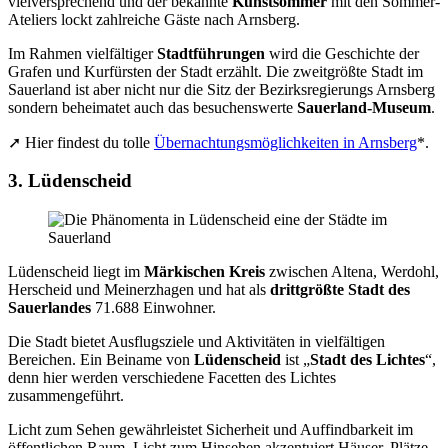
vielversprechend und der bekannte
Kunstsommer
mit den Sommer-
Ateliers lockt zahlreiche Gäste nach Arnsberg.
Im Rahmen vielfältiger
Stadtführungen
wird die Geschichte der
Grafen und Kurfürsten der Stadt erzählt. Die zweitgrößte Stadt im
Sauerland ist aber nicht nur die Sitz der Bezirksregierungs Arnsberg
sondern beheimatet auch das besuchenswerte
Sauerland-Museum
.
➚ Hier findest du tolle
Übernachtungsmöglichkeiten in Arnsberg
*.
3. Lüdenscheid
Lüdenscheid liegt im
Märkischen Kreis
zwischen Altena, Werdohl,
Herscheid und Meinerzhagen und hat als
drittgrößte Stadt des
Sauerlandes
71.688 Einwohner.
Die Stadt bietet Ausflugsziele und Aktivitäten in vielfältigen
Bereichen. Ein Beiname von
Lüdenscheid
ist „
Stadt des Lichtes
“,
denn hier werden verschiedene Facetten des Lichtes
zusammengeführt.
Licht zum Sehen gewährleistet Sicherheit und Auffindbarkeit im
öffentlichen Raum. Licht zum Hinsehen akzentuiert Häuser, Plätze,