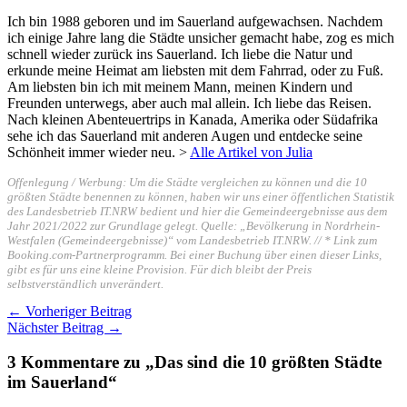
Ich bin 1988 geboren und im Sauerland aufgewachsen. Nachdem
ich einige Jahre lang die Städte unsicher gemacht habe, zog es mich
schnell wieder zurück ins Sauerland. Ich liebe die Natur und
erkunde meine Heimat am liebsten mit dem Fahrrad, oder zu Fuß.
Am liebsten bin ich mit meinem Mann, meinen Kindern und
Freunden unterwegs, aber auch mal allein. Ich liebe das Reisen.
Nach kleinen Abenteuertrips in Kanada, Amerika oder Südafrika
sehe ich das Sauerland mit anderen Augen und entdecke seine
Schönheit immer wieder neu. >
Alle Artikel von Julia
Offenlegung / Werbung: Um die Städte vergleichen zu können und die 10
größten Städte benennen zu können, haben wir uns einer öffentlichen Statistik
des Landesbetrieb IT.NRW bedient und hier die Gemeindeergebnisse aus dem
Jahr 2021/2022 zur Grundlage gelegt. Quelle: „Bevölkerung in Nordrhein-
Westfalen (Gemeindeergebnisse)“ vom Landesbetrieb IT.NRW. // * Link zum
Booking.com-Partnerprogramm. Bei einer Buchung über einen dieser Links,
gibt es für uns eine kleine Provision. Für dich bleibt der Preis
selbstverständlich unverändert.
←
Vorheriger Beitrag
Nächster Beitrag
→
3 Kommentare zu „Das sind die 10 größten Städte
im Sauerland“