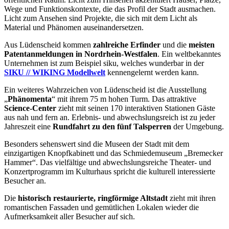
Wege und Funktionskontexte, die das Profil der Stadt ausmachen.
Licht zum Ansehen sind Projekte, die sich mit dem Licht als
Material und Phänomen auseinandersetzen.
Aus Lüdenscheid kommen
zahlreiche Erfinder
und die
meisten
Patentanmeldungen in Nordrhein-Westfalen
. Ein weltbekanntes
Unternehmen ist zum Beispiel siku, welches wunderbar in der
SIKU // WIKING Modellwelt
kennengelernt werden kann.
Ein weiteres Wahrzeichen von Lüdenscheid ist die Ausstellung
„
Phänomenta
“ mit ihrem 75 m hohen Turm. Das attraktive
Science-Center
zieht mit seinen 170 interaktiven Stationen Gäste
aus nah und fern an. Erlebnis- und abwechslungsreich ist zu jeder
Jahreszeit eine
Rundfahrt zu den fünf Talsperren
der Umgebung.
Besonders sehenswert sind die Museen der Stadt mit dem
einzigartigen Knopfkabinett und das Schmiedemuseum „Bremecker
Hammer“. Das vielfältige und abwechslungsreiche Theater- und
Konzertprogramm im Kulturhaus spricht die kulturell interessierte
Besucher an.
Die
historisch restaurierte, ringförmige Altstadt
zieht mit ihren
romantischen Fassaden und gemütlichen Lokalen wieder die
Aufmerksamkeit aller Besucher auf sich.