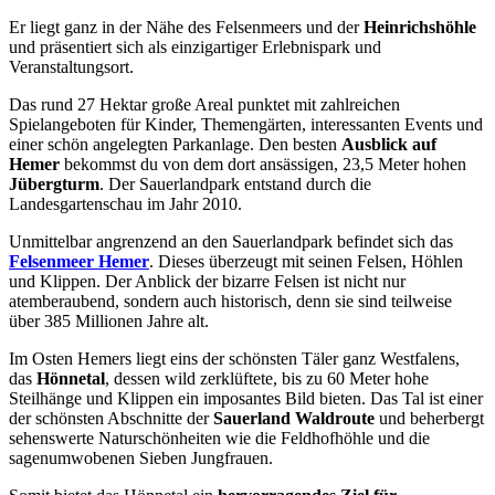
Er liegt ganz in der Nähe des Felsenmeers und der
Heinrichshöhle
und präsentiert sich als einzigartiger Erlebnispark und
Veranstaltungsort.
Das rund 27 Hektar große Areal punktet mit zahlreichen
Spielangeboten für Kinder, Themengärten, interessanten Events und
einer schön angelegten Parkanlage. Den besten
Ausblick auf
Hemer
bekommst du von dem dort ansässigen, 23,5 Meter hohen
Jübergturm
. Der Sauerlandpark entstand durch die
Landesgartenschau im Jahr 2010.
Unmittelbar angrenzend an den Sauerlandpark befindet sich das
Felsenmeer Hemer
. Dieses überzeugt mit seinen Felsen, Höhlen
und Klippen. Der Anblick der bizarre Felsen ist nicht nur
atemberaubend, sondern auch historisch, denn sie sind teilweise
über 385 Millionen Jahre alt.
Im Osten Hemers liegt eins der schönsten Täler ganz Westfalens,
das
Hönnetal
, dessen wild zerklüftete, bis zu 60 Meter hohe
Steilhänge und Klippen ein imposantes Bild bieten. Das Tal ist einer
der schönsten Abschnitte der
Sauerland Waldroute
und beherbergt
sehenswerte Naturschönheiten wie die Feldhofhöhle und die
sagenumwobenen Sieben Jungfrauen.