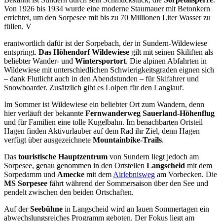
Von 1926 bis 1934 wurde eine moderne Staumauer mit Betonkern
errichtet, um den Sorpesee mit bis zu 70 Millionen Liter Wasser zu
füllen. V
erantwortlich dafür ist der Sorpebach, der in Sundern-Wildewiese
entspringt.
Das Höhendorf Wildewiese
gilt mit seinen Skiliften als
beliebter Wander- und
Wintersportort
. Die alpinen Abfahrten in
Wildewiese mit unterschiedlichen Schwierigkeitsgraden eignen sich
– dank Flutlicht auch in den Abendstunden – für Skifahrer und
Snowboarder. Zusätzlich gibt es Loipen für den Langlauf.
Im Sommer ist Wildewiese ein beliebter Ort zum Wandern, denn
hier verläuft der bekannte
Fernwanderweg Sauerland-Höhenflug
und für Familien eine tolle Kugelbahn. Im benachbarten Ortsteil
Hagen finden Aktivurlauber auf dem Rad ihr Ziel, denn Hagen
verfügt über ausgezeichnete
Mountainbike-Trails
.
Das
touristische Hauptzentrum
von Sundern liegt jedoch am
Sorpesee, genau genommen in den Ortsteilen
Langscheid
mit dem
Sorpedamm und
Amecke
mit dem
Airlebnisweg
am Vorbecken. Die
MS Sorpesee
fährt während der Sommersaison über den See und
pendelt zwischen den beiden Ortschaften.
Auf der
Seebühne
in Langscheid wird an lauen Sommertagen ein
abwechslungsreiches Programm geboten. Der Fokus liegt am