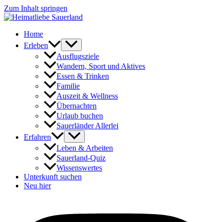
Zum Inhalt springen
Home
Erleben
Ausflugsziele
Wandern, Sport und Aktives
Essen & Trinken
Familie
Auszeit & Wellness
Übernachten
Urlaub buchen
Sauerländer Allerlei
Erfahren
Leben & Arbeiten
Sauerland-Quiz
Wissenswertes
Unterkunft suchen
Neu hier