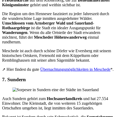
Friedenskirche
auf dem Klosterberg, die zur
Benediktinerabtei
Königsmünster
gehört und weithin sichtbar ist.
Die Region um den Hennesee fasziniert zu jeder Jahreszeit durch
die wunderschöne Lage inmitten ausgedehnter Wälder.
Umschlossen vom Arnsberger Wald und Sauerland-
Rothaargebirge
ist die Stadt ein idealer Ausgangspunkt für
Wanderungen
. Wenn du alle Ortsteile der Stadt erwandern
möchtest, führt der
Mescheder Höhenwanderweg
einmal
rundherum.
Meschede ist auch durch schöne Dörfer wie Eversberg mit seinem
historischen Ortskern, Freienohl mit dem Küppelturm oder
Remblinghausen mit seiner alten Sägemühle bekannt.
➚ Hier findest du gute
Übernachtungsmöglichkeiten in Meschede
*.
7. Sundern
Auch Sundern gehört zum
Hochsauerlandkreis
und hat 27.554
Einwohner. Die Kleinstadt, die von weiteren 15 zugehörigen
Ortschaften umgeben ist, liegt inmitten des Sauerlandes.
Bekannt ist Sundern durch sein Schmuckstück, die
Sorpetalsperre
.