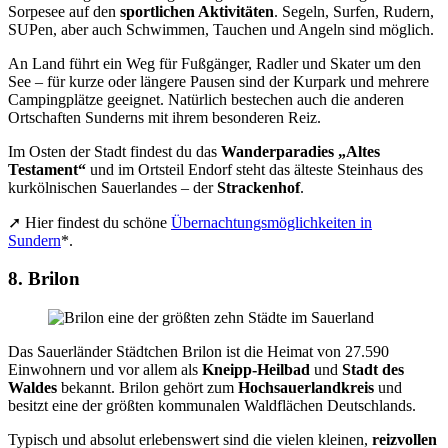
Sorpesee auf den
sportlichen Aktivitäten
. Segeln, Surfen, Rudern,
SUPen, aber auch Schwimmen, Tauchen und Angeln sind möglich.
An Land führt ein Weg für Fußgänger, Radler und Skater um den
See – für kurze oder längere Pausen sind der Kurpark und mehrere
Campingplätze geeignet. Natürlich bestechen auch die anderen
Ortschaften Sunderns mit ihrem besonderen Reiz.
Im Osten der Stadt findest du das
Wanderparadies „Altes
Testament“
und im Ortsteil Endorf steht das älteste Steinhaus des
kurkölnischen Sauerlandes – der
Strackenhof
.
➚ Hier findest du schöne
Übernachtungsmöglichkeiten in
Sundern
*.
8. Brilon
Das Sauerländer Städtchen Brilon ist die Heimat von 27.590
Einwohnern und vor allem als
Kneipp-Heilbad
und
Stadt des
Waldes
bekannt. Brilon gehört zum
Hochsauerlandkreis
und
besitzt eine der größten kommunalen Waldflächen Deutschlands.
Typisch und absolut erlebenswert sind die vielen kleinen,
reizvollen