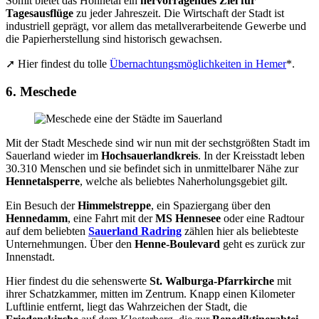
Somit bietet das Hönnetal ein
hervorragendes Ziel für
Tagesausflüge
zu jeder Jahreszeit. Die Wirtschaft der Stadt ist
industriell geprägt, vor allem das metallverarbeitende Gewerbe und
die Papierherstellung sind historisch gewachsen.
➚ Hier findest du tolle
Übernachtungsmöglichkeiten in Hemer
*.
6. Meschede
Mit der Stadt Meschede sind wir nun mit der sechstgrößten Stadt im
Sauerland wieder im
Hochsauerlandkreis
. In der Kreisstadt leben
30.310 Menschen und sie befindet sich in unmittelbarer Nähe zur
Hennetalsperre
, welche als beliebtes Naherholungsgebiet gilt.
Ein Besuch der
Himmelstreppe
, ein Spaziergang über den
Hennedamm
, eine Fahrt mit der
MS Hennesee
oder eine Radtour
auf dem beliebten
Sauerland Radring
zählen hier als beliebteste
Unternehmungen. Über den
Henne-Boulevard
geht es zurück zur
Innenstadt.
Hier findest du die sehenswerte
St. Walburga-Pfarrkirche
mit
ihrer Schatzkammer, mitten im Zentrum. Knapp einen Kilometer
Luftlinie entfernt, liegt das Wahrzeichen der Stadt, die