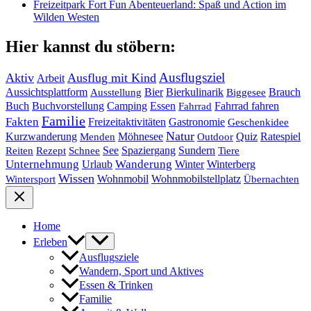
Freizeitpark Fort Fun Abenteuerland: Spaß und Action im
Wilden Westen
Hier kannst du stöbern:
Ausflugsziel
Aktiv
Ausflug mit Kind
Arbeit
Bier
Bierkulinarik
Aussichtsplattform
Brauch
Ausstellung
Biggesee
Buch
Buchvorstellung
Essen
Camping
Fahrrad fahren
Fahrrad
Familie
Fakten
Freizeitaktivitäten
Gastronomie
Geschenkidee
Natur
Quiz
Ratespiel
Kurzwanderung
Möhnesee
Menden
Outdoor
See
Spaziergang
Sundern
Reiten
Rezept
Schnee
Tiere
Unternehmung
Urlaub
Wanderung
Winter
Winterberg
Wissen
Wohnmobil
Wohnmobilstellplatz
Wintersport
Übernachten
Home
Erleben
Ausflugsziele
Wandern, Sport und Aktives
Essen & Trinken
Familie