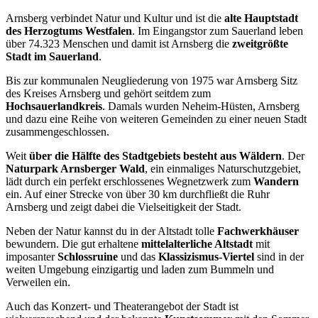
Arnsberg verbindet Natur und Kultur und ist die
alte Hauptstadt
des Herzogtums Westfalen
. Im Eingangstor zum Sauerland leben
über 74.323 Menschen und damit ist Arnsberg die
zweitgrößte
Stadt im Sauerland
.
Bis zur kommunalen Neugliederung von 1975 war Arnsberg Sitz
des Kreises Arnsberg und gehört seitdem zum
Hochsauerlandkreis
. Damals wurden Neheim-Hüsten, Arnsberg
und dazu eine Reihe von weiteren Gemeinden zu einer neuen Stadt
zusammengeschlossen.
Weit
über die Hälfte des Stadtgebiets besteht aus Wäldern
. Der
Naturpark Arnsberger Wald
, ein einmaliges Naturschutzgebiet,
lädt durch ein perfekt erschlossenes Wegnetzwerk zum
Wandern
ein. Auf einer Strecke von über 30 km durchfließt die Ruhr
Arnsberg und zeigt dabei die Vielseitigkeit der Stadt.
Neben der Natur kannst du in der Altstadt tolle
Fachwerkhäuser
bewundern. Die gut erhaltene
mittelalterliche Altstadt
mit
imposanter
Schlossruine
und das
Klassizismus-Viertel
sind in der
weiten Umgebung einzigartig und laden zum Bummeln und
Verweilen ein.
Auch das Konzert- und Theaterangebot der Stadt ist