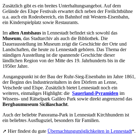
Zusätzlich gibt es ein breites Unterhaltungsangebot. Auf dem
Gelände des Elspe Festivals erwartet dich neben der Freilichtbühne
u.a. auch ein Rodeobereich, ein Bahnhof mit Western-Eisenbahn,
ein Kinderspielplatz sowie Restaurants.
Im
alten Amtshaus
in Lennestadt befindet sich sowohl das
Museum
, das Stadtarchiv als auch die Bibliothek. Die
Dauerausstellung im Museum zeigt die Geschichte der Orte und
Landschaften, die heute zu Lennestadt gehören. Das Thema der
ständigen Ausstellung ist die spannende Geschichte dieser
ländlichen Region von der Mitte des 19. Jahrhunderts bis in die
1950er Jahre.
Ausgangspunkt ist der Bau der Ruhr-Sieg-Eisenbahn im Jahre 1861,
der Beginn des Industriezeitalters in den Dörfern an Lenne,
Veischede und Elspe. Zusätzlich bietet Lennestadt noch ein
weiteres, einmaliges Highlight: die
Sauerland-Pyramiden
im
Wissens- und Rätselpark Galileo Park sowie direkt angrenzend das
Bergbaumuseum
Siciliaschacht
.
Auch der beliebte Panorama-Park in Lennestadt Kirchhundem ist
ein beliebtes Ausflugsziel, besonders für Familien.
➚ Hier findest du gute
Übernachtungsmöglichkeiten in Lennestadt
*.