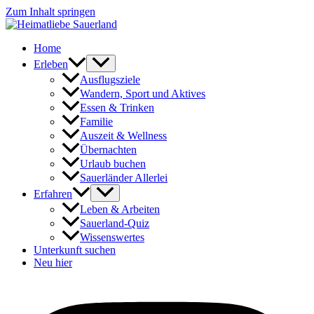
Zum Inhalt springen
Home
Erleben
Ausflugsziele
Wandern, Sport und Aktives
Essen & Trinken
Familie
Auszeit & Wellness
Übernachten
Urlaub buchen
Sauerländer Allerlei
Erfahren
Leben & Arbeiten
Sauerland-Quiz
Wissenswertes
Unterkunft suchen
Neu hier