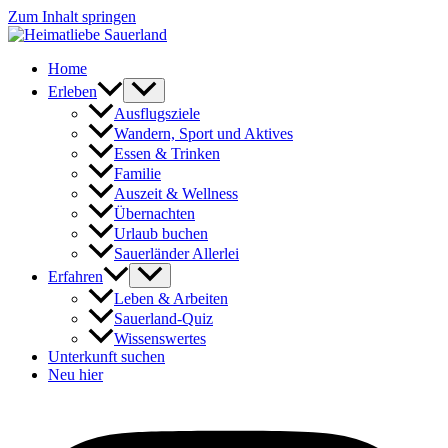
Zum Inhalt springen
Home
Erleben
Ausflugsziele
Wandern, Sport und Aktives
Essen & Trinken
Familie
Auszeit & Wellness
Übernachten
Urlaub buchen
Sauerländer Allerlei
Erfahren
Leben & Arbeiten
Sauerland-Quiz
Wissenswertes
Unterkunft suchen
Neu hier