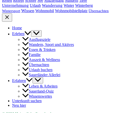
See
Spaziergang
Sundern
Reiten
Rezept
Schnee
Tiere
Unternehmung
Urlaub
Wanderung
Winter
Winterberg
Wissen
Wohnmobil
Wohnmobilstellplatz
Wintersport
Übernachten
Home
Erleben
Ausflugsziele
Wandern, Sport und Aktives
Essen & Trinken
Familie
Auszeit & Wellness
Übernachten
Urlaub buchen
Sauerländer Allerlei
Erfahren
Leben & Arbeiten
Sauerland-Quiz
Wissenswertes
Unterkunft suchen
Neu hier