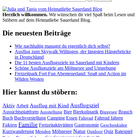
Herzlich willkommen.
Wir wünschen dir viel Spaß beim Lesen und
Stöbern auf dem Heimatliebe Sauerland Blog.
Die neuesten Beiträge
Wie nachhaltig managst du eigentlich dich selbst?
Ausflug zum Skywalk Willingen, der längsten Hängebrücke
in Deutschland
Die 11 besten Ausflugsziele im Sauerland mit Kindern
Schöne Ausflugsziele am Möhnesee und Umgebung
Freizeitpark Fort Fun Abenteuerland: Spaß und Action im
Wilden Westen
Hier kannst du stöbern:
Ausflugsziel
Aktiv
Ausflug mit Kind
Arbeit
Bier
Bierkulinarik
Aussichtsplattform
Brauch
Ausstellung
Biggesee
Buch
Buchvorstellung
Essen
Camping
Fahrrad fahren
Fahrrad
Familie
Fakten
Freizeitaktivitäten
Gastronomie
Geschenkidee
Natur
Quiz
Ratespiel
Kurzwanderung
Möhnesee
Menden
Outdoor