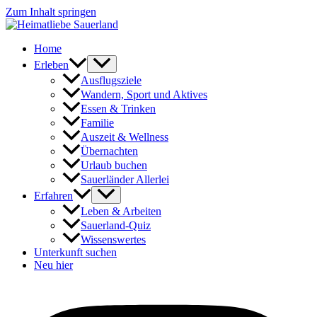
Zum Inhalt springen
Home
Erleben
Ausflugsziele
Wandern, Sport und Aktives
Essen & Trinken
Familie
Auszeit & Wellness
Übernachten
Urlaub buchen
Sauerländer Allerlei
Erfahren
Leben & Arbeiten
Sauerland-Quiz
Wissenswertes
Unterkunft suchen
Neu hier