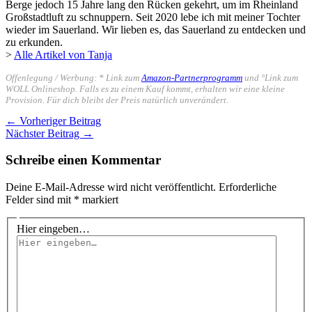
Berge jedoch 15 Jahre lang den Rücken gekehrt, um im Rheinland
Großstadtluft zu schnuppern. Seit 2020 lebe ich mit meiner Tochter
wieder im Sauerland. Wir lieben es, das Sauerland zu entdecken und
zu erkunden.
>
Alle Artikel von Tanja
Offenlegung / Werbung: * Link zum
Amazon-Partnerprogramm
und °Link zum
WOLL Onlineshop. Falls es zu einem Kauf kommt, erhalten wir eine kleine
Provision. Für dich bleibt der Preis natürlich unverändert.
←
Vorheriger Beitrag
Nächster Beitrag
→
Schreibe einen Kommentar
Deine E-Mail-Adresse wird nicht veröffentlicht.
Erforderliche
Felder sind mit
*
markiert
Hier eingeben…