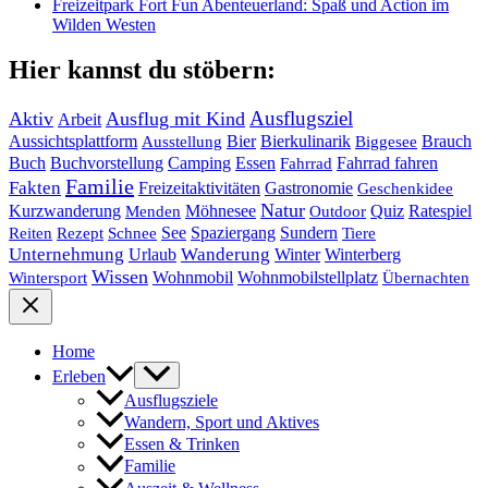
Freizeitpark Fort Fun Abenteuerland: Spaß und Action im
Wilden Westen
Hier kannst du stöbern:
Ausflugsziel
Aktiv
Ausflug mit Kind
Arbeit
Bier
Bierkulinarik
Aussichtsplattform
Brauch
Ausstellung
Biggesee
Buch
Buchvorstellung
Essen
Camping
Fahrrad fahren
Fahrrad
Familie
Fakten
Freizeitaktivitäten
Gastronomie
Geschenkidee
Natur
Quiz
Ratespiel
Kurzwanderung
Möhnesee
Menden
Outdoor
See
Spaziergang
Sundern
Reiten
Rezept
Schnee
Tiere
Unternehmung
Urlaub
Wanderung
Winter
Winterberg
Wissen
Wohnmobil
Wohnmobilstellplatz
Wintersport
Übernachten
Home
Erleben
Ausflugsziele
Wandern, Sport und Aktives
Essen & Trinken
Familie