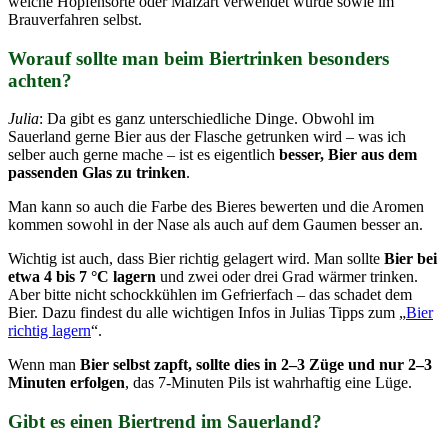
welche Hopfensorte oder Malzart verwendet wurde sowie im
Brauverfahren selbst.
Worauf sollte man beim Biertrinken besonders
achten?
Julia
: Da gibt es ganz unterschiedliche Dinge. Obwohl im
Sauerland gerne Bier aus der Flasche getrunken wird – was ich
selber auch gerne mache – ist es eigentlich
besser, Bier aus dem
passenden Glas zu trinken
.
Man kann so auch die Farbe des Bieres bewerten und die Aromen
kommen sowohl in der Nase als auch auf dem Gaumen besser an.
Wichtig ist auch, dass Bier richtig gelagert wird. Man sollte
Bier bei
etwa 4 bis 7 °C lagern
und zwei oder drei Grad wärmer trinken.
Aber bitte nicht schockkühlen im Gefrierfach – das schadet dem
Bier. Dazu findest du alle wichtigen Infos in Julias Tipps zum „
Bier
richtig lagern
“.
Wenn man
Bier selbst zapft, sollte dies in 2–3 Züge und nur 2–3
Minuten erfolgen
, das 7-Minuten Pils ist wahrhaftig eine Lüge.
Gibt es einen Biertrend im Sauerland?