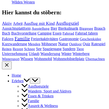
Wilden Westen
Hier kannst du stöbern:
Ausflugsziel
Aktiv
Ausflug mit Kind
Arbeit
Bier
Bierkulinarik
Aussichtsplattform
Brauch
Ausstellung
Biggesee
Buch
Buchvorstellung
Essen
Camping
Fahrrad fahren
Fahrrad
Familie
Fakten
Freizeitaktivitäten
Gastronomie
Geschenkidee
Natur
Quiz
Ratespiel
Kurzwanderung
Möhnesee
Menden
Outdoor
See
Spaziergang
Sundern
Reiten
Rezept
Schnee
Tiere
Unternehmung
Urlaub
Wanderung
Winter
Winterberg
Wissen
Wohnmobil
Wohnmobilstellplatz
Wintersport
Übernachten
Home
Erleben
Ausflugsziele
Wandern, Sport und Aktives
Essen & Trinken
Familie
Auszeit & Wellness