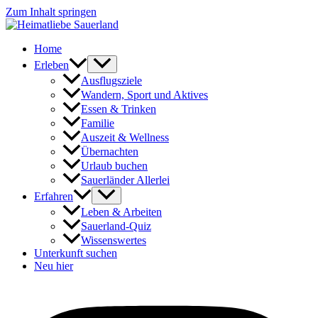
Zum Inhalt springen
Home
Erleben
Ausflugsziele
Wandern, Sport und Aktives
Essen & Trinken
Familie
Auszeit & Wellness
Übernachten
Urlaub buchen
Sauerländer Allerlei
Erfahren
Leben & Arbeiten
Sauerland-Quiz
Wissenswertes
Unterkunft suchen
Neu hier