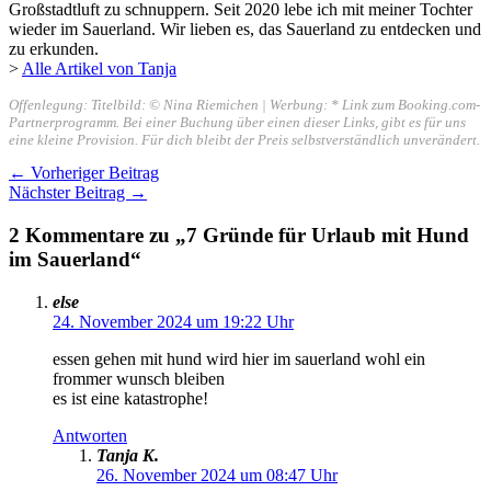
Großstadtluft zu schnuppern. Seit 2020 lebe ich mit meiner Tochter
wieder im Sauerland. Wir lieben es, das Sauerland zu entdecken und
zu erkunden.
>
Alle Artikel von Tanja
Offenlegung: Titelbild: © Nina Riemichen | Werbung: * Link zum Booking.com-
Partnerprogramm. Bei einer Buchung über einen dieser Links, gibt es für uns
eine kleine Provision. Für dich bleibt der Preis selbstverständlich unverändert.
←
Vorheriger Beitrag
Nächster Beitrag
→
2 Kommentare zu „7 Gründe für Urlaub mit Hund
im Sauerland“
else
24. November 2024 um 19:22 Uhr
essen gehen mit hund wird hier im sauerland wohl ein
frommer wunsch bleiben
es ist eine katastrophe!
Antworten
Tanja K.
26. November 2024 um 08:47 Uhr