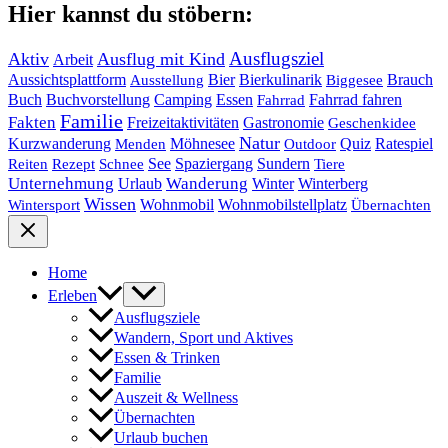
Hier kannst du stöbern:
Ausflugsziel
Aktiv
Ausflug mit Kind
Arbeit
Bier
Bierkulinarik
Aussichtsplattform
Brauch
Ausstellung
Biggesee
Buch
Buchvorstellung
Essen
Camping
Fahrrad fahren
Fahrrad
Familie
Fakten
Freizeitaktivitäten
Gastronomie
Geschenkidee
Natur
Quiz
Ratespiel
Kurzwanderung
Möhnesee
Menden
Outdoor
See
Spaziergang
Sundern
Reiten
Rezept
Schnee
Tiere
Unternehmung
Urlaub
Wanderung
Winter
Winterberg
Wissen
Wohnmobil
Wohnmobilstellplatz
Wintersport
Übernachten
Home
Erleben
Ausflugsziele
Wandern, Sport und Aktives
Essen & Trinken
Familie
Auszeit & Wellness
Übernachten
Urlaub buchen