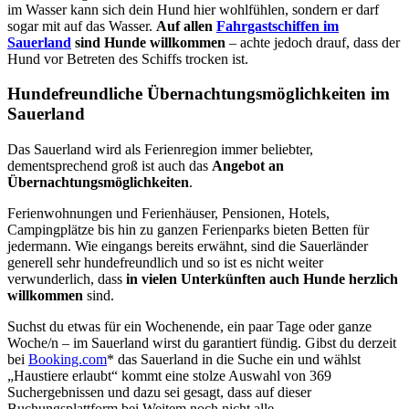
im Wasser kann sich dein Hund hier wohlfühlen, sondern er darf
sogar mit auf das Wasser.
Auf allen
Fahrgastschiffen im
Sauerland
sind Hunde willkommen
– achte jedoch drauf, dass der
Hund vor Betreten des Schiffs trocken ist.
Hundefreundliche Übernachtungsmöglichkeiten im
Sauerland
Das Sauerland wird als Ferienregion immer beliebter,
dementsprechend groß ist auch das
Angebot an
Übernachtungsmöglichkeiten
.
Ferienwohnungen und Ferienhäuser, Pensionen, Hotels,
Campingplätze bis hin zu ganzen Ferienparks bieten Betten für
jedermann. Wie eingangs bereits erwähnt, sind die Sauerländer
generell sehr hundefreundlich und so ist es nicht weiter
verwunderlich, dass
in vielen Unterkünften auch Hunde herzlich
willkommen
sind.
Suchst du etwas für ein Wochenende, ein paar Tage oder ganze
Woche/n – im Sauerland wirst du garantiert fündig. Gibst du derzeit
bei
Booking.com
* das Sauerland in die Suche ein und wählst
„Haustiere erlaubt“ kommt eine stolze Auswahl von 369
Suchergebnissen und dazu sei gesagt, dass auf dieser
Buchungsplattform bei Weitem noch nicht alle