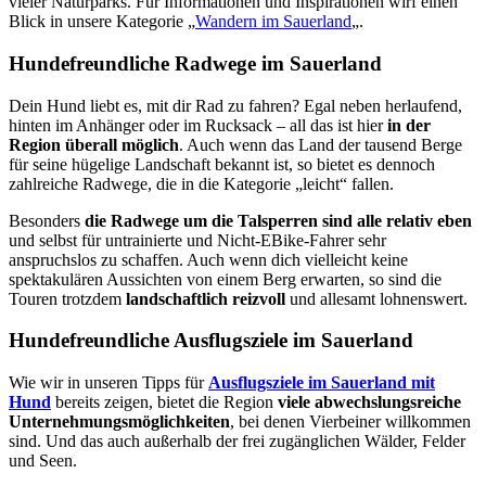
vieler Naturparks. Für Informationen und Inspirationen wirf einen
Blick in unsere Kategorie „
Wandern im Sauerland
„.
Hundefreundliche Radwege im Sauerland
Dein Hund liebt es, mit dir Rad zu fahren? Egal neben herlaufend,
hinten im Anhänger oder im Rucksack – all das ist hier
in der
Region überall möglich
. Auch wenn das Land der tausend Berge
für seine hügelige Landschaft bekannt ist, so bietet es dennoch
zahlreiche Radwege, die in die Kategorie „leicht“ fallen.
Besonders
die Radwege um die Talsperren sind alle relativ eben
und selbst für untrainierte und Nicht-EBike-Fahrer sehr
anspruchslos zu schaffen. Auch wenn dich vielleicht keine
spektakulären Aussichten von einem Berg erwarten, so sind die
Touren trotzdem
landschaftlich reizvoll
und allesamt lohnenswert.
Hundefreundliche Ausflugsziele im Sauerland
Wie wir in unseren Tipps für
Ausflugsziele im Sauerland mit
Hund
bereits zeigen, bietet die Region
viele abwechslungsreiche
Unternehmungsmöglichkeiten
, bei denen Vierbeiner willkommen
sind. Und das auch außerhalb der frei zugänglichen Wälder, Felder
und Seen.