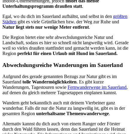
Indoor-Unternehmungen, jedoch
findet das meiste
Unterhaltungsprogramm draußen statt
.
Egal, wo du dich im Sauerland aufhältst, und selbst in den
größten
Städten
gibt es viele Grünflächen bzw. der Weg zur Ruhe und
Natur liegt stets nur wenige Meter entfernt
.
Die Region bietet eine sehr abwechslungsreiche Natur und
Landschaft, sodass es hier so schnell nicht langweilig wird. Gerade
weil so vieles draußen stattfindet und gemacht werden kann, ist die
Region
perfekt für einen Urlaub mit Hund im Sauerland.
Abwechslungsreiche Wanderungen im Sauerland
Aufgrund des gerade genannten Bezugs zur Natur gibt es im
Sauerland
tolle Wandermöglichkeiten
. Es gibt kurze
Wanderungen, Tagestouren sowie
Fernwanderwege im Sauerland
,
auf denen du gleich mehrere Tagesetappen einplanen kannst.
Wandern geht bekanntlich auch mit deinem Vierbeiner ganz
wunderbar. Falls dir nur die Natur zu langweilig ist, gibt es in der
gesamten Region
unterhaltsame Themenwanderwege
.
Alternativ kannst du dich auch von einem Ranger oder Förster
durch den Wald führen lassen, denn das Sauerland ist die Heimat