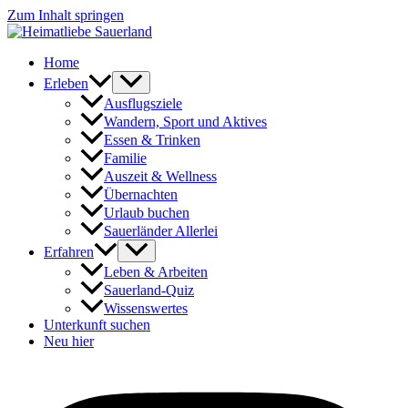
Zum Inhalt springen
Home
Erleben
Ausflugsziele
Wandern, Sport und Aktives
Essen & Trinken
Familie
Auszeit & Wellness
Übernachten
Urlaub buchen
Sauerländer Allerlei
Erfahren
Leben & Arbeiten
Sauerland-Quiz
Wissenswertes
Unterkunft suchen
Neu hier