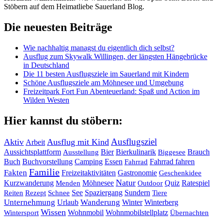
Stöbern auf dem Heimatliebe Sauerland Blog.
Die neuesten Beiträge
Wie nachhaltig managst du eigentlich dich selbst?
Ausflug zum Skywalk Willingen, der längsten Hängebrücke
in Deutschland
Die 11 besten Ausflugsziele im Sauerland mit Kindern
Schöne Ausflugsziele am Möhnesee und Umgebung
Freizeitpark Fort Fun Abenteuerland: Spaß und Action im
Wilden Westen
Hier kannst du stöbern:
Ausflugsziel
Aktiv
Ausflug mit Kind
Arbeit
Bier
Bierkulinarik
Aussichtsplattform
Brauch
Ausstellung
Biggesee
Buch
Buchvorstellung
Essen
Camping
Fahrrad fahren
Fahrrad
Familie
Fakten
Freizeitaktivitäten
Gastronomie
Geschenkidee
Natur
Quiz
Ratespiel
Kurzwanderung
Möhnesee
Menden
Outdoor
See
Spaziergang
Sundern
Reiten
Rezept
Schnee
Tiere
Unternehmung
Urlaub
Wanderung
Winter
Winterberg
Wissen
Wohnmobil
Wohnmobilstellplatz
Wintersport
Übernachten