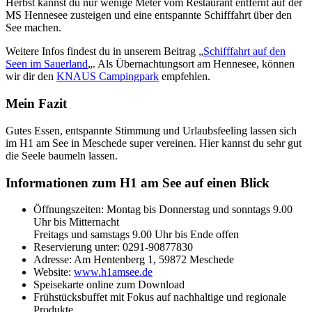
Herbst kannst du nur wenige Meter vom Restaurant entfernt auf der
MS Hennesee zusteigen und eine entspannte Schifffahrt über den
See machen.
Weitere Infos findest du in unserem Beitrag „
Schifffahrt auf den
Seen im Sauerland
„. Als Übernachtungsort am Hennesee, können
wir dir den
KNAUS Campingpark
empfehlen.
Mein Fazit
Gutes Essen, entspannte Stimmung und Urlaubsfeeling lassen sich
im H1 am See in Meschede super vereinen. Hier kannst du sehr gut
die Seele baumeln lassen.
Informationen zum H1 am See auf einen Blick
Öffnungszeiten: Montag bis Donnerstag und sonntags 9.00
Uhr bis Mitternacht
Freitags und samstags 9.00 Uhr bis Ende offen
Reservierung unter: 0291-90877830
Adresse: Am Hentenberg 1, 59872 Meschede
Website:
www.h1amsee.de
Speisekarte online zum Download
Frühstücksbuffet mit Fokus auf nachhaltige und regionale
Produkte