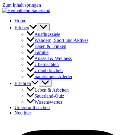
Zum Inhalt springen
Home
Erleben
Ausflugsziele
Wandern, Sport und Aktives
Essen & Trinken
Familie
Auszeit & Wellness
Übernachten
Urlaub buchen
Sauerländer Allerlei
Erfahren
Leben & Arbeiten
Sauerland-Quiz
Wissenswertes
Unterkunft suchen
Neu hier