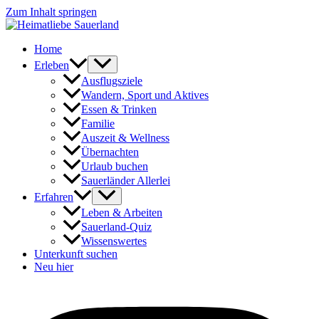
Zum Inhalt springen
Home
Erleben
Ausflugsziele
Wandern, Sport und Aktives
Essen & Trinken
Familie
Auszeit & Wellness
Übernachten
Urlaub buchen
Sauerländer Allerlei
Erfahren
Leben & Arbeiten
Sauerland-Quiz
Wissenswertes
Unterkunft suchen
Neu hier