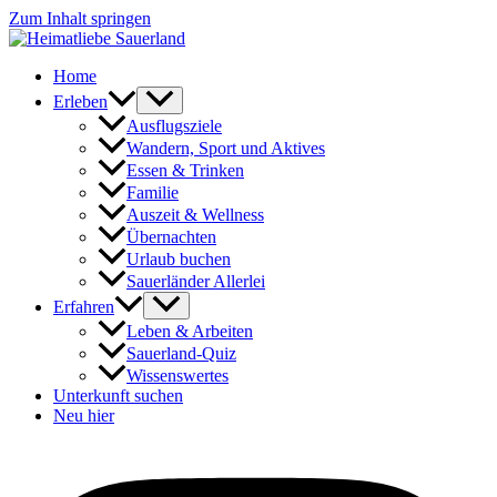
Zum Inhalt springen
Home
Erleben
Ausflugsziele
Wandern, Sport und Aktives
Essen & Trinken
Familie
Auszeit & Wellness
Übernachten
Urlaub buchen
Sauerländer Allerlei
Erfahren
Leben & Arbeiten
Sauerland-Quiz
Wissenswertes
Unterkunft suchen
Neu hier