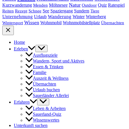
Natur
Quiz
Ratespiel
Kurzwanderung
Möhnesee
Menden
Outdoor
See
Spaziergang
Sundern
Reiten
Rezept
Schnee
Tiere
Unternehmung
Urlaub
Wanderung
Winter
Winterberg
Wissen
Wohnmobil
Wohnmobilstellplatz
Wintersport
Übernachten
Home
Erleben
Ausflugsziele
Wandern, Sport und Aktives
Essen & Trinken
Familie
Auszeit & Wellness
Übernachten
Urlaub buchen
Sauerländer Allerlei
Erfahren
Leben & Arbeiten
Sauerland-Quiz
Wissenswertes
Unterkunft suchen