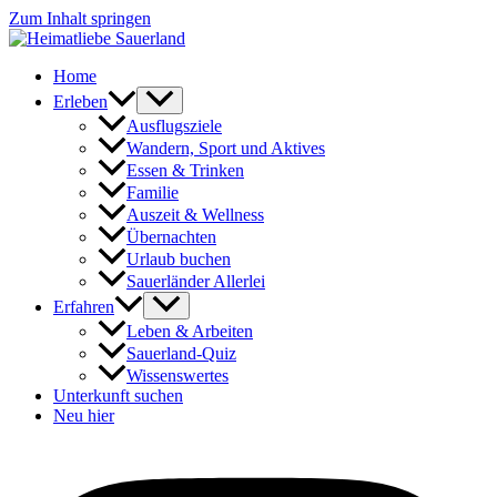
Zum Inhalt springen
Home
Erleben
Ausflugsziele
Wandern, Sport und Aktives
Essen & Trinken
Familie
Auszeit & Wellness
Übernachten
Urlaub buchen
Sauerländer Allerlei
Erfahren
Leben & Arbeiten
Sauerland-Quiz
Wissenswertes
Unterkunft suchen
Neu hier