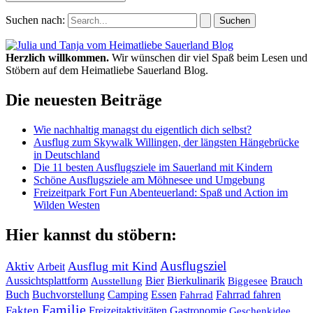
Suchen nach:
Herzlich willkommen.
Wir wünschen dir viel Spaß beim Lesen und
Stöbern auf dem Heimatliebe Sauerland Blog.
Die neuesten Beiträge
Wie nachhaltig managst du eigentlich dich selbst?
Ausflug zum Skywalk Willingen, der längsten Hängebrücke
in Deutschland
Die 11 besten Ausflugsziele im Sauerland mit Kindern
Schöne Ausflugsziele am Möhnesee und Umgebung
Freizeitpark Fort Fun Abenteuerland: Spaß und Action im
Wilden Westen
Hier kannst du stöbern:
Ausflugsziel
Aktiv
Ausflug mit Kind
Arbeit
Bier
Bierkulinarik
Aussichtsplattform
Brauch
Ausstellung
Biggesee
Buch
Buchvorstellung
Essen
Camping
Fahrrad fahren
Fahrrad
Familie
Fakten
Freizeitaktivitäten
Gastronomie
Geschenkidee