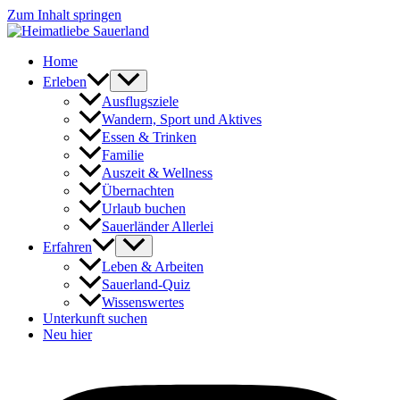
Zum Inhalt springen
Home
Erleben
Ausflugsziele
Wandern, Sport und Aktives
Essen & Trinken
Familie
Auszeit & Wellness
Übernachten
Urlaub buchen
Sauerländer Allerlei
Erfahren
Leben & Arbeiten
Sauerland-Quiz
Wissenswertes
Unterkunft suchen
Neu hier