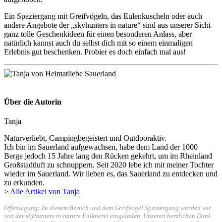
Ein Spaziergang mit Greifvögeln, das Eulenkuscheln oder auch
andere Angebote der „skyhunters in nature“ sind aus unserer Sicht
ganz tolle Geschenkideen für einen besonderen Anlass, aber
natürlich kannst auch du selbst dich mit so einem einmaligen
Erlebnis gut beschenken. Probier es doch einfach mal aus!
Über die Autorin
Tanja
Naturverliebt, Campingbegeistert und Outdooraktiv.
Ich bin im Sauerland aufgewachsen, habe dem Land der 1000
Berge jedoch 15 Jahre lang den Rücken gekehrt, um im Rheinland
Großstadtluft zu schnuppern. Seit 2020 lebe ich mit meiner Tochter
wieder im Sauerland. Wir lieben es, das Sauerland zu entdecken und
zu erkunden.
>
Alle Artikel von Tanja
Offenlegung: Zu diesem Besuch und dem Greifvogel Spaziergang wurden wir
von der skyhunters in nature Falknerei eingeladen. Unseren herzlichen Dank