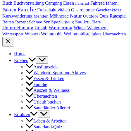
Buch
Buchvorstellung
Essen
Camping
Fahrrad fahren
Fahrrad
Familie
Fakten
Freizeitaktivitäten
Gastronomie
Geschenkidee
Natur
Quiz
Ratespiel
Kurzwanderung
Möhnesee
Menden
Outdoor
See
Spaziergang
Sundern
Reiten
Rezept
Schnee
Tiere
Unternehmung
Urlaub
Wanderung
Winter
Winterberg
Wissen
Wohnmobil
Wohnmobilstellplatz
Wintersport
Übernachten
Home
Erleben
Ausflugsziele
Wandern, Sport und Aktives
Essen & Trinken
Familie
Auszeit & Wellness
Übernachten
Urlaub buchen
Sauerländer Allerlei
Erfahren
Leben & Arbeiten
Sauerland-Quiz