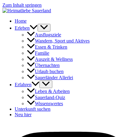
Zum Inhalt springen
Home
Erleben
Ausflugsziele
Wandern, Sport und Aktives
Essen & Trinken
Familie
Auszeit & Wellness
Übernachten
Urlaub buchen
Sauerländer Allerlei
Erfahren
Leben & Arbeiten
Sauerland-Quiz
Wissenswertes
Unterkunft suchen
Neu hier