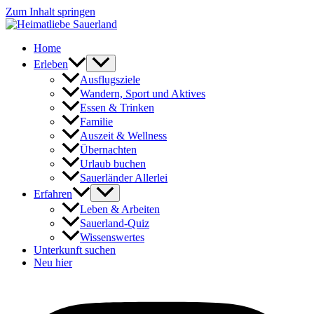
Zum Inhalt springen
Home
Erleben
Ausflugsziele
Wandern, Sport und Aktives
Essen & Trinken
Familie
Auszeit & Wellness
Übernachten
Urlaub buchen
Sauerländer Allerlei
Erfahren
Leben & Arbeiten
Sauerland-Quiz
Wissenswertes
Unterkunft suchen
Neu hier