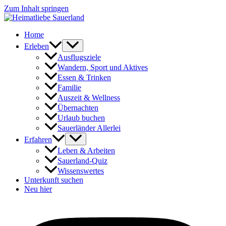
Zum Inhalt springen
Home
Erleben
Ausflugsziele
Wandern, Sport und Aktives
Essen & Trinken
Familie
Auszeit & Wellness
Übernachten
Urlaub buchen
Sauerländer Allerlei
Erfahren
Leben & Arbeiten
Sauerland-Quiz
Wissenswertes
Unterkunft suchen
Neu hier