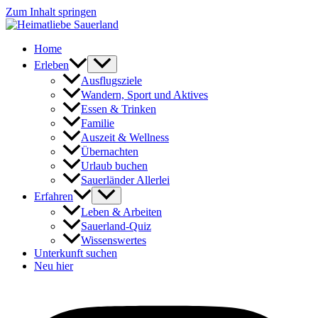
Zum Inhalt springen
Home
Erleben
Ausflugsziele
Wandern, Sport und Aktives
Essen & Trinken
Familie
Auszeit & Wellness
Übernachten
Urlaub buchen
Sauerländer Allerlei
Erfahren
Leben & Arbeiten
Sauerland-Quiz
Wissenswertes
Unterkunft suchen
Neu hier