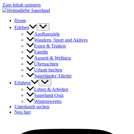
Zum Inhalt springen
Home
Erleben
Ausflugsziele
Wandern, Sport und Aktives
Essen & Trinken
Familie
Auszeit & Wellness
Übernachten
Urlaub buchen
Sauerländer Allerlei
Erfahren
Leben & Arbeiten
Sauerland-Quiz
Wissenswertes
Unterkunft suchen
Neu hier