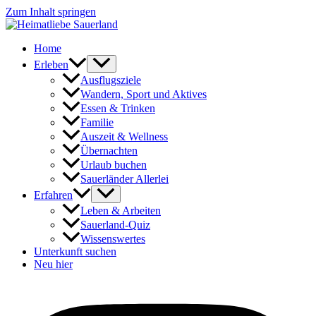
Zum Inhalt springen
Home
Erleben
Ausflugsziele
Wandern, Sport und Aktives
Essen & Trinken
Familie
Auszeit & Wellness
Übernachten
Urlaub buchen
Sauerländer Allerlei
Erfahren
Leben & Arbeiten
Sauerland-Quiz
Wissenswertes
Unterkunft suchen
Neu hier