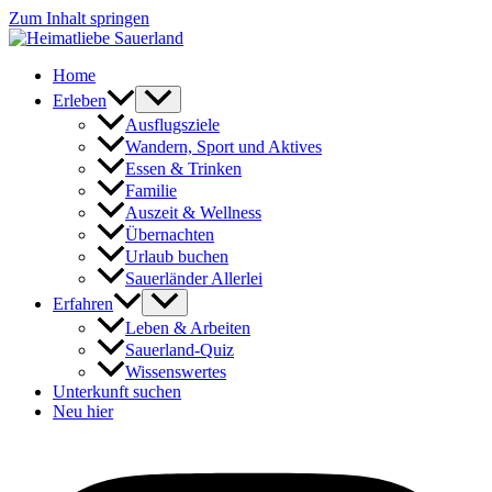
Zum Inhalt springen
Home
Erleben
Ausflugsziele
Wandern, Sport und Aktives
Essen & Trinken
Familie
Auszeit & Wellness
Übernachten
Urlaub buchen
Sauerländer Allerlei
Erfahren
Leben & Arbeiten
Sauerland-Quiz
Wissenswertes
Unterkunft suchen
Neu hier